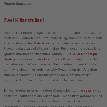
Roman Schreuer.
Zwei Kilianstollen!
Das Internet heute spiegelt die Zeit der Informationsfülle. War es
noch vor 20 Jahren eine Herausforderung, Background zu einem
Thema abseits des
Mainstreams
zu finden, ist es heute das
Problem, dass zu viel Wissen in einer Fülle von unterschiedlicher
Qualität Information zuschüttet. Runde 15
Johann Christoph
Bach
gibt es alleine in der
berühmten Musikerfamilie
. Sucht
man aber nach Wissen zu einem bestimmten Johann Christoph,
dann wird diese Information zu 100 Prozent von den Angaben
zum bekanntesten und berühmtesten der Namensvettern
begraben. Das Suchen wird damit beinahe zwecklos.
Ein wenig ähnlich ist es mit dem Kilianstollen, denn
googelt
man
nach ihm, dann findet ein Suchender
–
wenn nicht gerade aktuell
über den Kilianstollen im
Elsass
berichtet wurde
–
meist nur
Information über den Kilianstollen in der Höhe von Kassel ( ...