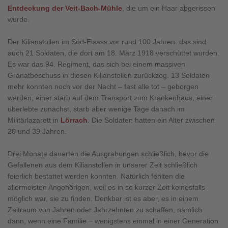
Entdeckung der Veit-Bach-Mühle
, die um ein Haar abgerissen
wurde.
Der Kilianstollen im Süd-Elsass vor rund 100 Jahren: das sind
auch 21 Soldaten, die dort am 18. März 1918 verschüttet wurden.
Es war das 94. Regiment, das sich bei einem massiven
Granatbeschuss in diesen Kilianstollen zurückzog. 13 Soldaten
mehr konnten noch vor der Nacht – fast alle tot – geborgen
werden, einer starb auf dem Transport zum Krankenhaus, einer
überlebte zunächst, starb aber wenige Tage danach im
Militärlazarett in
Lörrach
. Die Soldaten hatten ein Alter zwischen
20 und 39 Jahren.
Drei Monate dauerten die Ausgrabungen schließlich, bevor die
Gefallenen aus dem Kilianstollen in unserer Zeit schließlich
feierlich bestattet werden konnten. Natürlich fehlten die
allermeisten Angehörigen, weil es in so kurzer Zeit keinesfalls
möglich war, sie zu finden. Denkbar ist es aber, es in einem
Zeitraum von Jahren oder Jahrzehnten zu schaffen, nämlich
dann, wenn eine Familie
–
wenigstens einmal in einer Generation