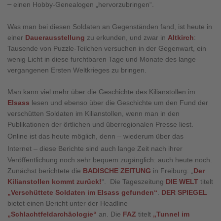
–
einen Hobby-Genealogen „hervorzubringen“.
Was man bei diesen Soldaten an Gegenständen fand, ist heute in
einer
Dauerausstellung
zu erkunden, und zwar in
Altkirch
:
Tausende von Puzzle-Teilchen versuchen in der Gegenwart, ein
wenig Licht in diese furchtbaren Tage und Monate des lange
vergangenen Ersten Weltkrieges zu bringen.
Man kann viel mehr über die Geschichte des Kilianstollen im
Elsass
lesen und ebenso über die Geschichte um den Fund der
verschütten Soldaten im Kilianstollen, wenn man in den
Publikationen der örtlichen und überregionalen Presse liest.
–
Online ist das heute möglich, denn
wiederum über das
–
Internet
diese Berichte sind auch lange Zeit nach ihrer
Veröffentlichung noch sehr bequem zugänglich: auch heute noch.
Zunächst berichtete die
BADISCHE ZEITUNG
in Freiburg: „
Der
Kilianstollen kommt zurück!
“. Die Tageszeitung
DIE WELT
titelt
„
Verschüttete Soldaten im Elsass gefunden
“
.
DER SPIEGEL
bietet einen Bericht unter der Headline
„
Schlachtfeldarchäologie
“
an. Die
FAZ
titelt
„
Tunnel im