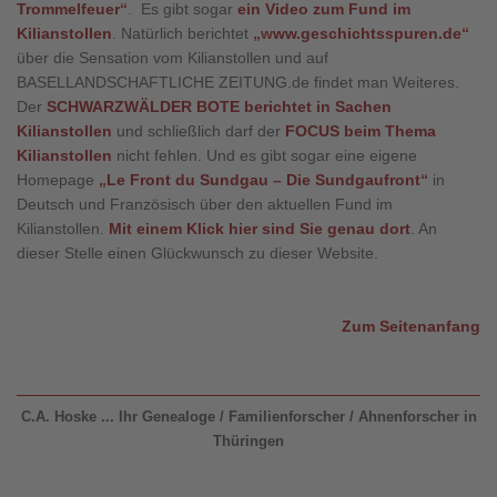
Trommelfeuer
“
. Es gibt sogar
ein Video zum Fund im
Kilianstollen
. Natürlich berichtet
„w
ww.geschichtsspuren.de
“
über die Sensation vom Kilianstollen und auf
BASELLANDSCHAFTLICHE ZEITUNG.de findet man Weiteres.
Der
SCHWARZWÄLDER BOTE berichtet in Sachen
Kilianstollen
und schließlich darf der
FOCUS beim Thema
Kilianstollen
nicht fehlen. Und es gibt sogar eine eigene
Homepage
„
Le Front du Sundgau
–
Die Sundgaufront
“
in
Deutsch und Französisch über den aktuellen Fund im
Kilianstollen.
Mit einem Klick hier sind Sie genau dort
.
An
dieser Stelle einen Glückwunsch zu dieser Website.
Zum Seitenanfang
C.A. Hoske ... Ihr Genealoge / Familienforscher / Ahnenforscher in
Thüringen