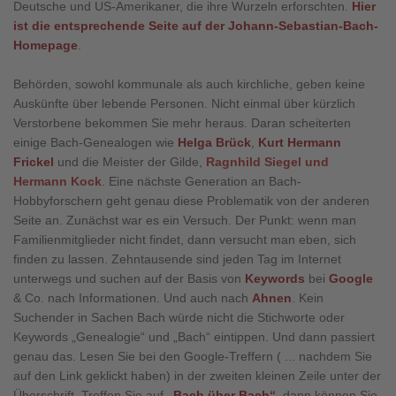
Deutsche und US-Amerikaner, die ihre Wurzeln erforschten.
Hier
ist die entsprechende Seite auf der Johann-Sebastian-Bach-
Homepage
.
Behörden, sowohl kommunale als auch kirchliche, geben keine
Auskünfte über lebende Personen. Nicht einmal über kürzlich
Verstorbene bekommen Sie mehr heraus. Daran scheiterten
einige Bach-Genealogen wie
Helga Brück
,
Kurt Hermann
Frickel
und die Meister der Gilde,
Ragnhild Siegel und
Hermann Kock
. Eine nächste Generation an Bach-
Hobbyforschern geht genau diese Problematik von der anderen
Seite an. Zunächst war es ein Versuch. Der Punkt: wenn man
Familienmitglieder nicht findet, dann versucht man eben, sich
finden zu lassen. Zehntausende sind jeden Tag im Internet
unterwegs und suchen auf der Basis von
Keywords
bei
Google
& Co. nach Informationen. Und auch nach
Ahnen
. Kein
Suchender in Sachen Bach würde nicht die Stichworte oder
Keywords „Genealogie“ und „Bach“ eintippen. Und dann passiert
genau das. Lesen Sie bei den Google-Treffern ( ... nachdem Sie
auf den Link geklickt haben) in der zweiten kleinen Zeile unter der
Überschrift. Treffen Sie auf
„
Bach über Bach
“
, dann können Sie